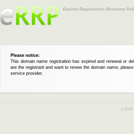
Expired Registration Recovery Pol
Please notice:
Bitte beachten Sie:
This domain name registration has expired and renewal or dele
Diese Domainregistrierung ist abgelaufen und die Verläng
are the registrant and want to renew the domain name, please 
Domain stehen an. Wenn Sie der Registrant sind und di
service provider.
verlängern möchten, kontaktieren Sie bitte Ihren Service-Provid
© 2026