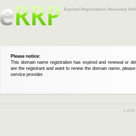
Expired Registration Recovery Pol
Please notice:
Bitte beachten Sie:
This domain name registration has expired and renewal or dele
Diese Domainregistrierung ist abgelaufen und die Verläng
are the registrant and want to renew the domain name, please 
Domain stehen an. Wenn Sie der Registrant sind und di
service provider.
verlängern möchten, kontaktieren Sie bitte Ihren Service-Provid
© 2026