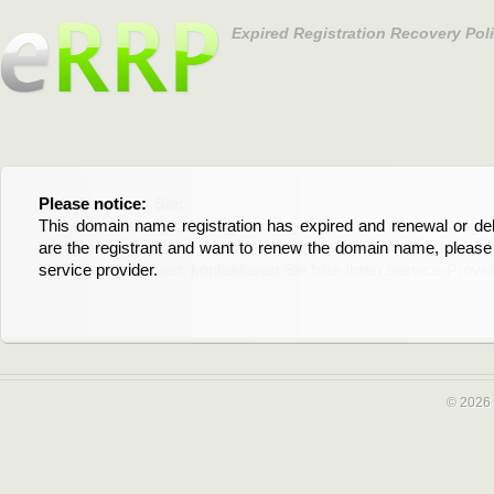
Expired Registration Recovery Pol
Please notice:
Bitte beachten Sie:
This domain name registration has expired and renewal or dele
Diese Domainregistrierung ist abgelaufen und die Verläng
are the registrant and want to renew the domain name, please 
Domain stehen an. Wenn Sie der Registrant sind und di
service provider.
verlängern möchten, kontaktieren Sie bitte Ihren Service-Provid
© 2026