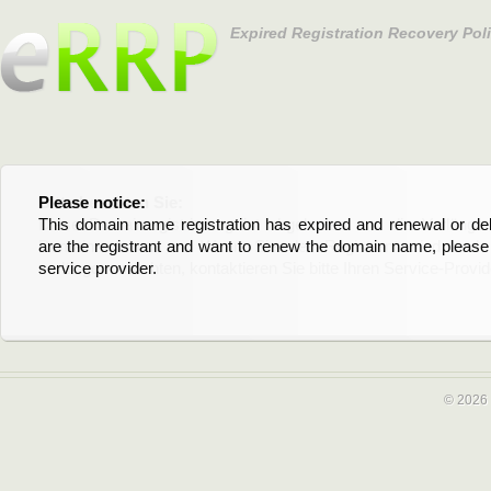
Expired Registration Recovery Pol
Please notice:
Bitte beachten Sie:
This domain name registration has expired and renewal or dele
Diese Domainregistrierung ist abgelaufen und die Verläng
are the registrant and want to renew the domain name, please 
Domain stehen an. Wenn Sie der Registrant sind und di
service provider.
verlängern möchten, kontaktieren Sie bitte Ihren Service-Provid
© 2026